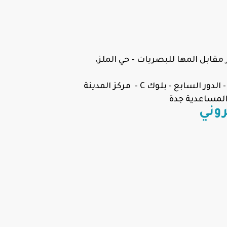
مقابل المها للبصريات - حي الملز،
فرع جدة : مكتب رقم 15 - الدور السابع - بلوك C - مركز المدينة
المساعدية جدة
روني