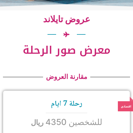
عروض تايلاند
معرض صور الرحلة
مقارنة العروض
رحلة 7 ايام
للشخصين 4350
ريال