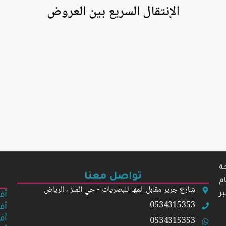
الإنتقال السريع بين
العروض
ة
تواصل معنا
م
شارع جرير مقابل المها للبصريات - حي الملز ، الرياض
ر
أف
0534315353
أف
0534315353
أف