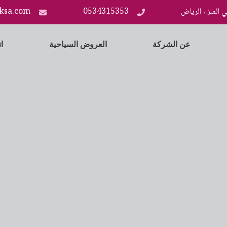
 الملز ، الرياض
0534315353
ksa.com
عن الشركة
العروض السياحية
ا