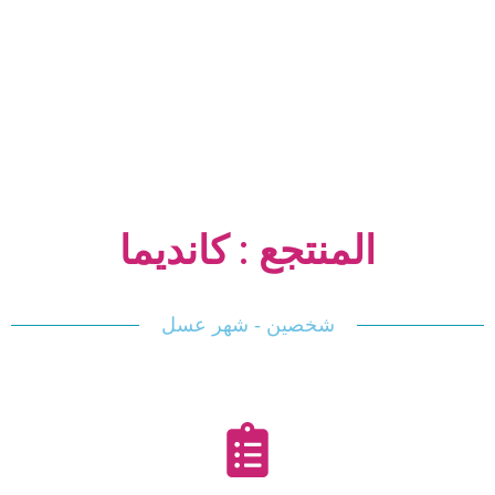
المنتجع : كانديما
شخصين - شهر عسل