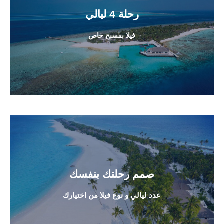
رحلة 4 ليالي
رحلة 4 ليالي
تبدأ من 13,950 ريال
فيلا بمسبح خاص
اتصل بمسئولينا
صمم رحلتك بنفسك
لتحديد عدد الليالي ونوع الفيلا
عدد ليالي و نوع فيلا من اختيارك
من هنا