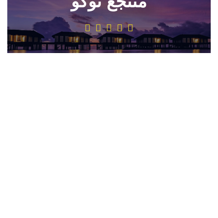
منتجع نوكو
5/5





يبدأ من 11,300 ريال للشخصين
امايا المالديف
4.5/5




